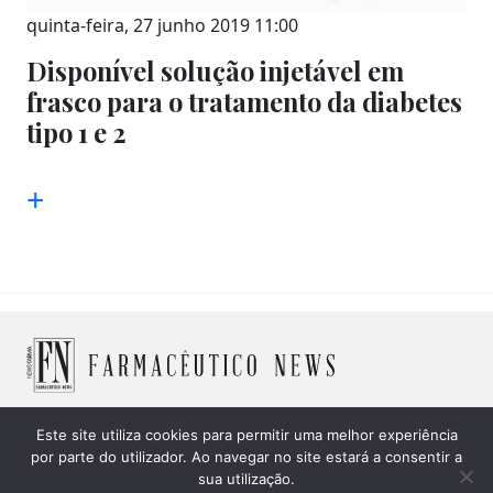
quinta-feira, 27 junho 2019 11:00
Disponível solução injetável em
frasco para o tratamento da diabetes
tipo 1 e 2
+
Este site utiliza cookies para permitir uma melhor experiência
© 2026 Farmacêutico News -
Política de Cookies
|
Política
por parte do utilizador. Ao navegar no site estará a consentir a
sua utilização.
de privacidade