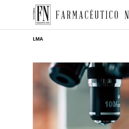
Farmacêutico News
Skip
LMA
to
content