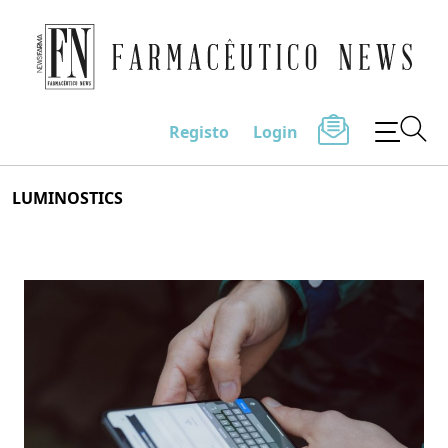
Farmacêutico News
Registo
Login
Skip
LUMINOSTICS
to
content