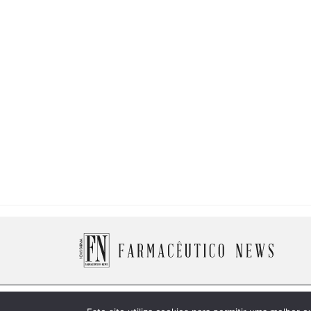
© 2026 Farmacêutico News -
Política de Cookies