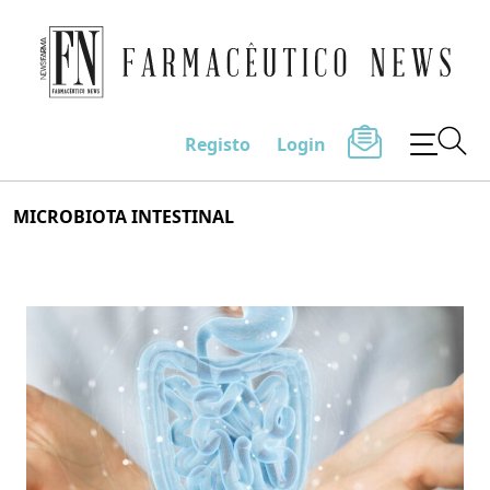
Farmacêutico News
Registo
Login
Skip
MICROBIOTA INTESTINAL
to
content