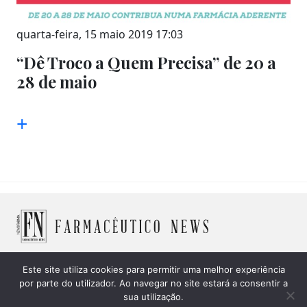
quarta-feira, 15 maio 2019 17:03
“Dê Troco a Quem Precisa” de 20 a
28 de maio
+
Este site utiliza cookies para permitir uma melhor experiência
por parte do utilizador. Ao navegar no site estará a consentir a
© 2026 Farmacêutico News -
Política de Cookies
|
Política
sua utilização.
de privacidade