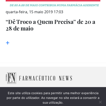
quarta-feira, 15 maio 2019 17:03
“Dê Troco a Quem Precisa” de 20 a
28 de maio
+
Este site utiliza cookies para permitir uma melhor experiência
por parte do utilizador. Ao navegar no site estará a consentir a
© 2026 Farmacêutico News -
Política de Cookies
|
Política
sua utilização.
de privacidade