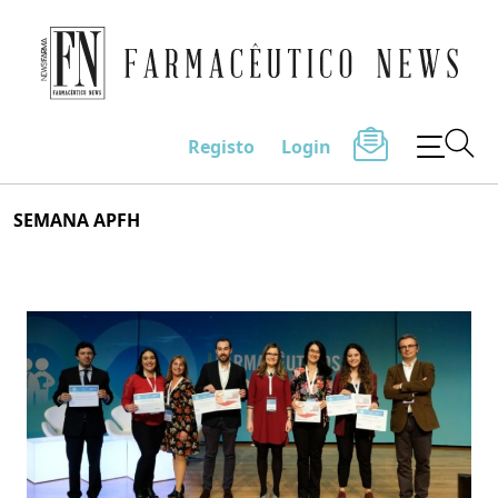
Farmacêutico News
Registo
Login
Skip
SEMANA APFH
to
content