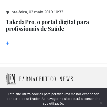
quinta-feira, 02 maio 2019 10:33
TakedaPro, o portal digital para
profissionais de Saúde
+
Este site utiliza cookies para permitir uma melhor experiência
por parte do utilizador. Ao navegar no site estará a consentir a
© 2026 Farmacêutico News -
Política de Cookies
|
Política
sua utilização.
de privacidade