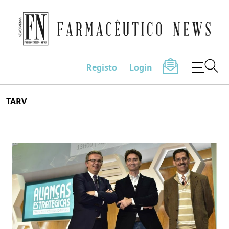
Farmacêutico News
Registo
Login
Skip
TARV
to
content