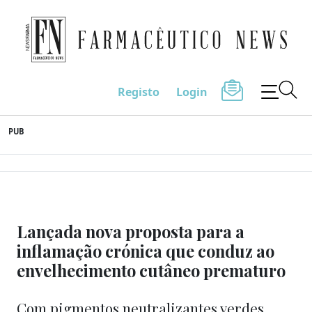
Farmacêutico News
Registo
Login
Skip
PUB
to
content
Lançada nova proposta para a
inflamação crónica que conduz ao
envelhecimento cutâneo prematuro
Com pigmentos neutralizantes verdes,