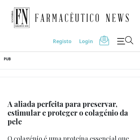
Farmacêutico News
Registo
Login
Skip
PUB
to
content
A aliada perfeita para preservar,
estimular e proteger o colagénio da
pele
O colagénio é uma proteína essencial que