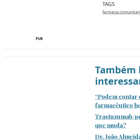
TAGS
farmacia comunitari
PUB
Também l
interessa
“Podem contar c
farmacêutico ho
Trastuzumab/pe
que muda?
Dr. João Almeid