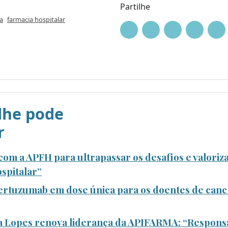
Partilhe
a
farmacia hospitalar
he pode
r
om a APFH para ultrapassar os desafios e valoriza
spitalar”
rtuzumab em dose única para os doentes de canc
a Lopes renova liderança da APIFARMA: “Responsa