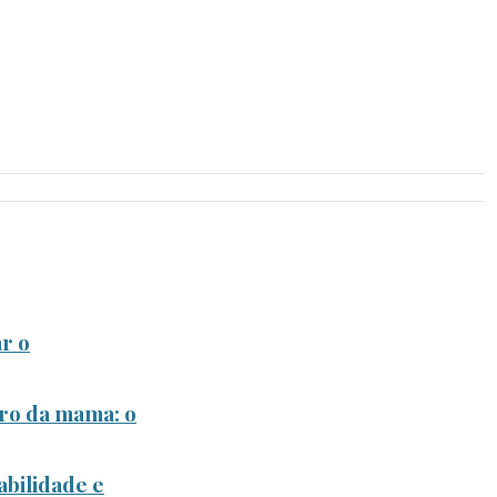
r o
ro da mama: o
bilidade e