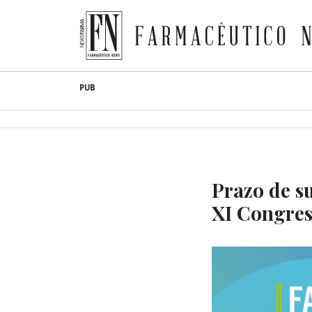
Farmacêutico News
Skip
PUB
to
content
Prazo de s
XI Congres