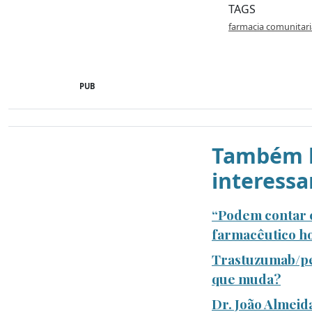
TAGS
farmacia comunitari
PUB
Também l
interessa
“Podem contar c
farmacêutico ho
Trastuzumab/pe
que muda?
Dr. João Almeid