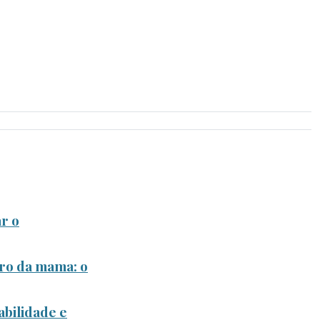
r o
ro da mama: o
bilidade e