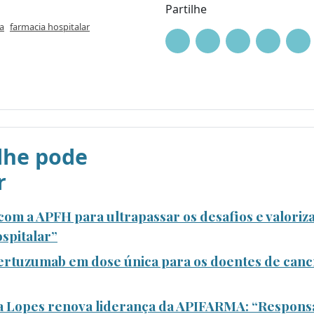
Partilhe
a
farmacia hospitalar
he pode
r
om a APFH para ultrapassar os desafios e valoriza
spitalar”
rtuzumab em dose única para os doentes de canc
a Lopes renova liderança da APIFARMA: “Responsa