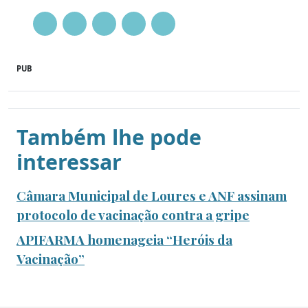
PUB
Também lhe pode
interessar
Câmara Municipal de Loures e ANF assinam
protocolo de vacinação contra a gripe
APIFARMA homenageia “Heróis da
Vacinação”