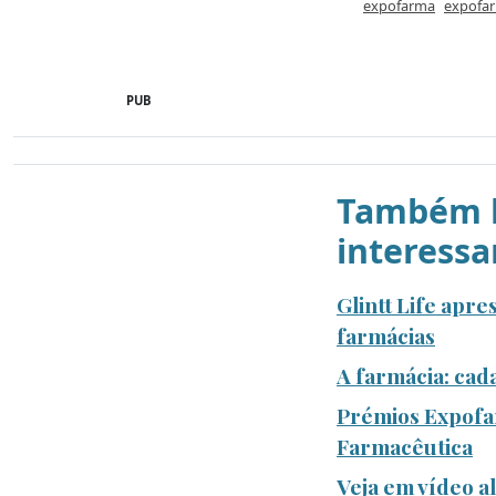
expofarma
expofa
PUB
Também l
interessa
Glintt Life apr
farmácias
A farmácia: cad
Prémios Expofar
Farmacêutica
Veja em vídeo 