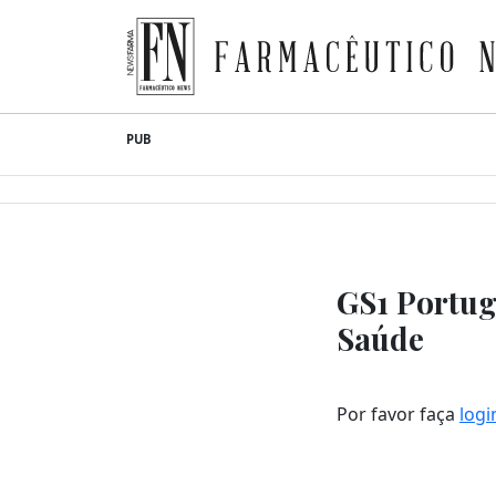
Farmacêutico News
Skip
PUB
to
content
GS1 Portug
Saúde
Por favor faça
logi