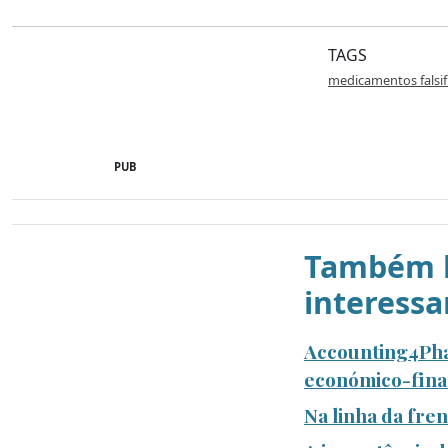
TAGS
medicamentos falsi
PUB
Também l
interessa
Accounting4Pha
económico-finan
Na linha da fre