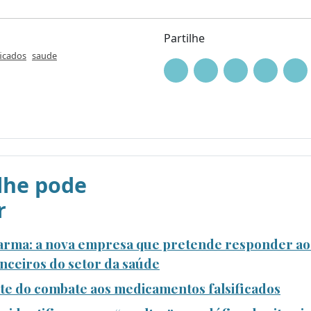
Partilhe
ficados
saude
he pode
r
rma: a nova empresa que pretende responder aos
ceiros do setor da saúde
nte do combate aos medicamentos falsificados