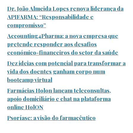
Dr. João Almeida Lopes renova liderança da
APIFARMA: “Responsabilidade e
compromisso”
Accounting4Pharma: a nova empresa que
pretende responder aos desafios
económico-financeiros do setor da saúde
Dez ideias com potencial para transformar a
vida dos doentes ganham corpo num
bootcamp virtual
Farmácias Holon lançam teleconsultas,
apoio domiciliário e chat na plataforma
online HolON
Psoríase: a visão do farmacêutico