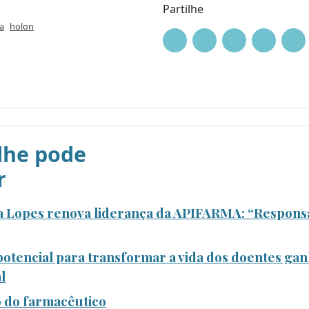
Partilhe
a
holon
he pode
r
a Lopes renova liderança da APIFARMA: “Responsa
potencial para transformar a vida dos doentes g
l
ão do farmacêutico