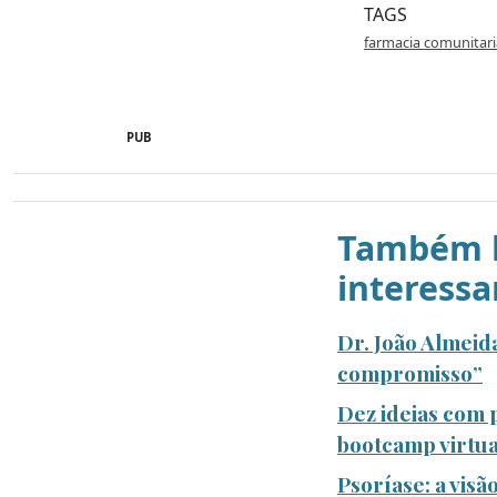
TAGS
farmacia comunitari
PUB
Também l
interessa
Dr. João Almeid
compromisso”
Dez ideias com 
bootcamp virtua
Psoríase: a vis