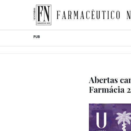
Farmacêutico News
Skip
PUB
to
content
Abertas ca
Farmácia 2