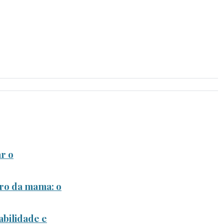
r o
ro da mama: o
bilidade e