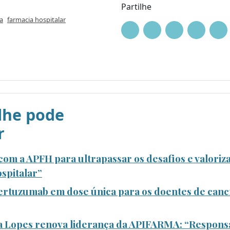
Partilhe
a
farmacia hospitalar
he pode
r
om a APFH para ultrapassar os desafios e valoriza
spitalar”
rtuzumab em dose única para os doentes de canc
a Lopes renova liderança da APIFARMA: “Responsa