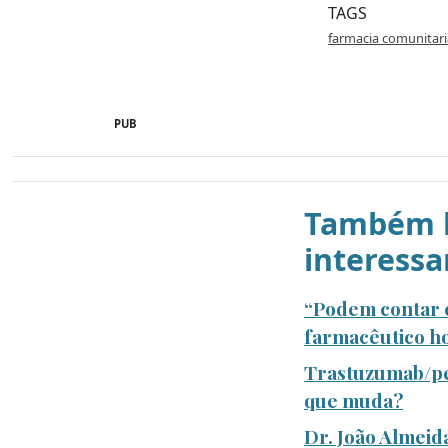
TAGS
farmacia comunitari
PUB
Também l
interessa
“Podem contar c
farmacêutico ho
Trastuzumab/pe
que muda?
Dr. João Almeid