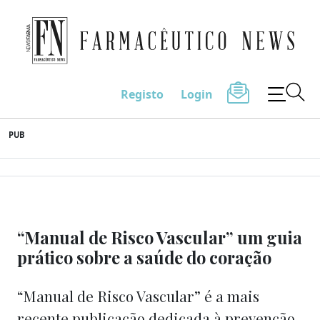
Farmacêutico News
Registo
Login
Skip
PUB
to
content
“Manual de Risco Vascular” um guia
prático sobre a saúde do coração
“Manual de Risco Vascular” é a mais
recente publicação dedicada à prevenção