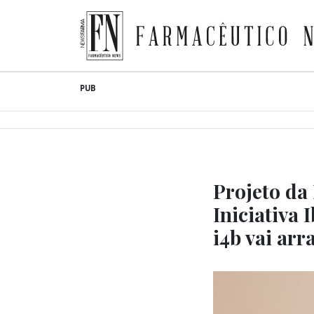
Farmacêutico News
Skip
PUB
to
content
Projeto da
Iniciativa 
i4b vai ar