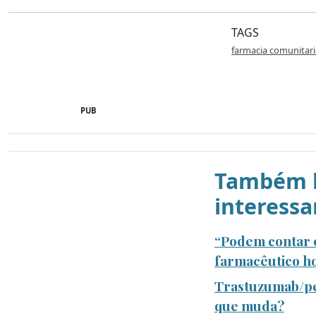
TAGS
farmacia comunitari
PUB
Também l
interessa
“Podem contar c
farmacêutico ho
Trastuzumab/pe
que muda?