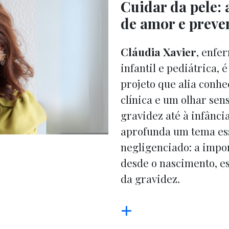
Cuidar da pele:
de amor e preve
Cláudia Xavier
, enfe
infantil e pediátrica
projeto que alia conhe
clínica e um olhar sen
gravidez até à infânci
aprofunda um tema ess
negligenciado: a impo
desde o nascimento, e
da gravidez.
+