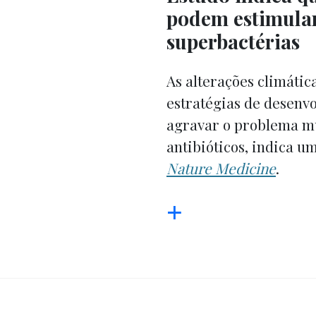
podem estimula
superbactérias
As alterações climática
estratégias de desenv
agravar o problema mu
antibióticos, indica u
Nature Medicine
.
+